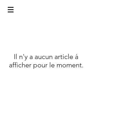
Il n'y a aucun article à
afficher pour le moment.
Notre adresse
Nos succursales
17 rue Dufour
- Rive-Sud : Chambly, St-Jean-sur-
(stationnement arrière)
Richelieu
Richelieu
, QC J3L 6B7
Administration: 111A rue Girard,
- Rive-Nord :
Assomption, Terrebonne
St-Césaire, J0L 1T0
( 5 min, de Chambly, 20 min.
-
Saguenay
de MTL )