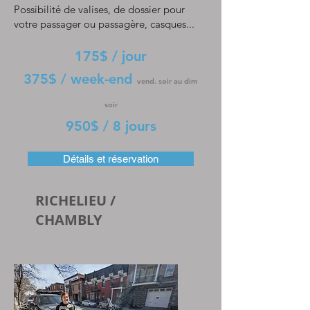
Possibilité de valises, de dossier pour
votre passager ou passagère, casques...
175$ / jour
375$ / week-end
vend. soir au dim
soir
950$ / 8 jours
Détails et réservation
RICHELIEU /
CHAMBLY