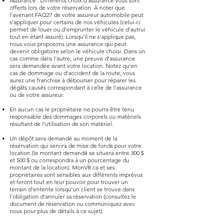
Assurance : Différents choix d'assurance vous sont
offerts lors de votre réservation. À noter que
l'avenant FAQ27 de votre assureur automobile peut
s'appliquer pour certains de nos véhicules (celui-ci
permet de louer ou d'emprunter le véhicule d'autrui
tout en étant assuré). Lorsqu'il ne s'applique pas,
nous vous proposons une assurance qui peut
devenir obligatoire selon le véhicule choisi. Dans un
cas comme dans l'autre, une preuve d’assurance
sera demandée avant votre location. Notez qu'en
cas de dommage ou d'accident de la route, vous
aurez une franchise à débourser pour réparer les
dégâts causés correspondant à celle de l'assurance
ou de votre assureur.
En aucun cas le propriétaire ne pourra être tenu
responsable des dommages corporels ou matériels
résultant de l’utilisation de son matériel.
Un dépôt sera demandé au moment de la
réservation qui servira de mise de fonds pour votre
location (le montant demandé se situera entre 300 $
et 500 $ ou correspondra à un pourcentage du
montant de la location). MonVR.ca et ses
propriétaires sont sensibles aux différents imprévus
et feront tout en leur pouvoir pour trouver un
terrain d'entente lorsqu'un client se trouve dans
l'obligation d'annuler sa réservation (consultez le
document de réservation ou communiquez avec
nous pour plus de détails à ce sujet).