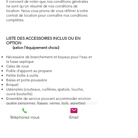
Il convient de noter que nos conditions générales
ne sont qu'un résumé de nos conditions de
location. Nous vous prions de vous référer à votre
contrat de location pour connaître nos conditions
complètes.
LISTE DES ACCESSOIRES INCLUS OU EN
OPTION
​ (selon l'équipement choisi)
Nécessaire de branchement et boyaux pour l'eau et
la fosse septique
Cales de roue
Poêle d’appoint au propane
Petite boîte à outils
Balais et porte-poussière
Briquet
Ustensiles (couteaux, cuillères, spatule, louche,
ouvre bouteille)
Ensemble de service pouvant accommoder environ
quatre personnes, (tasses, verres, bols, assiettes)
Bol à salade
Chaudrons, poêlons
Cafetière
Téléphonez-nous
Email
Savon, bac et brosse à vaisselle
Manuel d’instruction de l’équipement
Tapis d’extérieur et d’entrée
Housse de protection de matelas