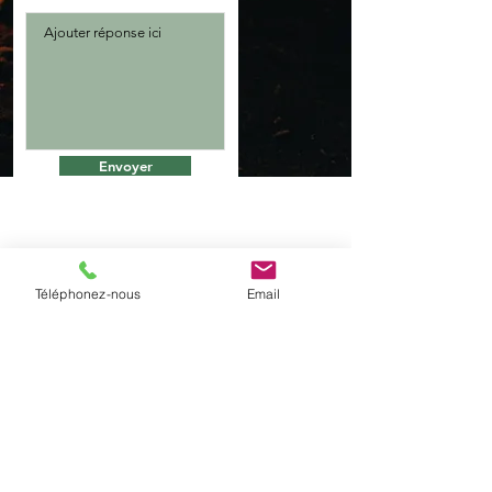
Envoyer
Notre adresse
Nos succursales
Téléphonez-nous
Email
17 rue Dufour
- Rive-Sud : Chambly, St-Jean-sur-
(stationnement arrière)
Richelieu
Richelieu
, QC J3L 6B7
Administration: 111A rue Girard,
- Rive-Nord :
Assomption, Terrebonne
St-Césaire, J0L 1T0
( 5 min, de Chambly, 20 min.
-
Saguenay
de MTL )
Veuillez noter que nous fonctionnons sur
rendez-vous seulement pour une visite de
nos véhicules.