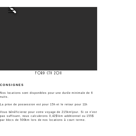
FORD CTV 2011
CONSI
GNES
Nos locations sont disponibles pour une durée minimale de 6
nuits.
La pri
se de possession est pour 15h et le retour pour 11h
Vous bénéficierez pour votre voyage de 215km\jour. Si ce n'est
pas suffisant, nous calculerons 0,42$\km additionnel ou 155$
par blocs de 500km lors de nos locations à court terme.