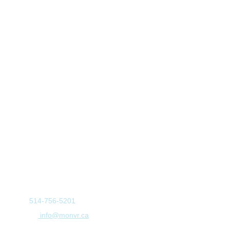
Nous contacter
Nous acceptons
TEL:
514-756-5201
E-MAIL:
info@monvr.ca