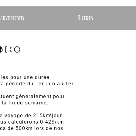
servations
Autres
 BECO
bles pour une durée
la période du 1er juin au 1er
ectuent généralement pour
la fin de semaine.
e voyage de 215km\jour.
nous calculerons 0.42$\km
ocs de 500km lors de nos