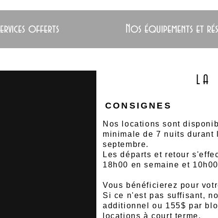
ervices offerts
Nos équipements et ré
LA
CONSIGNES
Nos locations sont disponi
minimale
de 7 nuits
durant 
septembre
.
Les départs et retour s'eff
18h00 en semaine et 10h00 
Vous
bénéficierez
pour votr
Si ce n'est pas suffisant, 
additionnel ou 155$ par bl
locations à court terme.