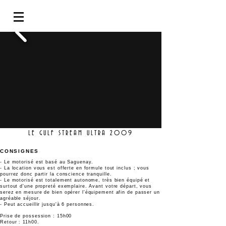
LE GULF STREAM ULTRA 2009
CONSIGNES
- Le motorisé est basé au Saguenay.
- La location vous est offerte en formule tout inclus ; vous
pourrez donc partir la conscience tranquille.
- Le motorisé est totalement autonome, très bien équipé et
surtout d'une propreté exemplaire. Avant votre départ, vous
serez en mesure de bien opérer l'équipement afin de passer un
agréable séjour.
- Peut accueillir jusqu'à 6 personnes.
Prise de possession : 15h00
Retour : 11h00.