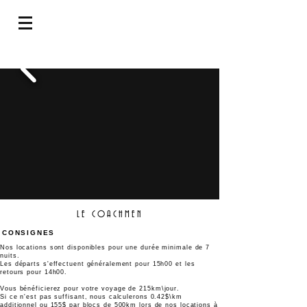
LE COACHMEN
CONSIGNES
Nos locations sont disponibles pour une durée
minimale
de 7
nuits.
Les départs s'effectuent généralement pour 15h00 et les
retours pour 14h00.
Vous
bénéficierez
pour votre voyage de 215km\jour.
Si ce n'est pas suffisant, nous calculerons 0.42$\km
additionnel ou 155$ par blocs de 500km lors de nos locations à