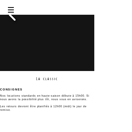
La classic
CONSIGNES
Nos locations standards en hau
te-saison débute à 15h00. Si
nous avons la possibili
té plus tôt, nous vous en aviserons.
Les retours devront être planifiés à 12h00 (midi) le jour de
remise.