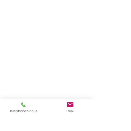
Téléphonez-nous
Email
Notre adresse
Nos succursales
17 rue Dufour
- Rive-Sud : Chambly, St-Jean-sur-
(stationnement arrière)
Richelieu