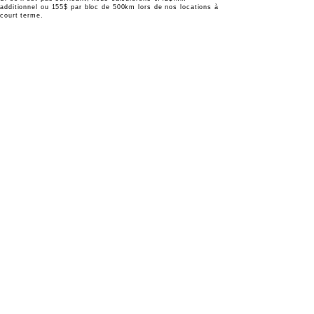
additionnel ou 155$ par bloc de 500km lo
rs de nos locations à
court terme.