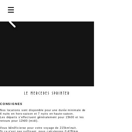
LE MERCEDES SPRINTER
CONSIGNES
Nos locations sont disponible pour une durée minimale de
4
nuits en hors-saison et 7 nuits en haute-saison.
Les départs s'effectuent généralement pour 15h00 et les
retours pour 12h00 (midi).
Vous
bénéficierez
pour votre voyage de 215km\nuit.
Si ce n'est pas suffisant, nous calculerons 0.42$\km