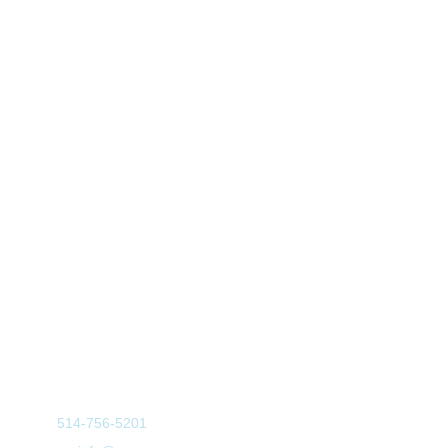
Nous contacter
Nous acceptons
TEL:
514-756-5201